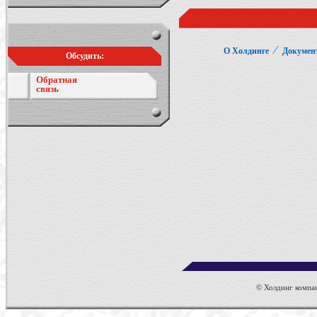
⁄
О Холдинге
Докумен
Обсудить:
Обратная
связь
© Холдинг компан