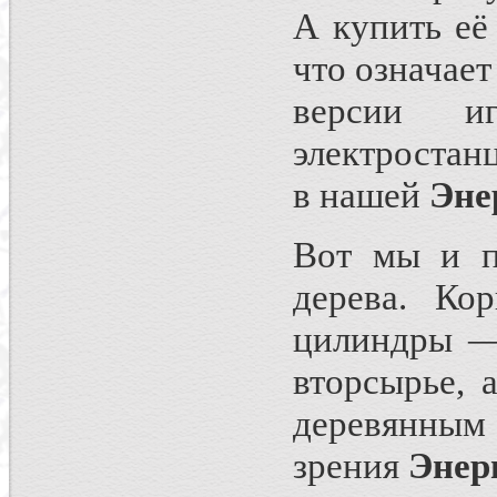
А купить её
что означает
версии и
электростан
в нашей
Эне
Вот мы и п
дерева. Ко
цилиндры —
вторсырье,
деревянным
зрения
Энер