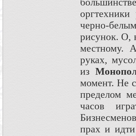
большинств
оргтехники 
черно-бел
рисунок. О, 
местному. 
руках, мусо
из
Монопо
момент. Не 
пределом м
часов игр
Бизнесменов 
прах и идти