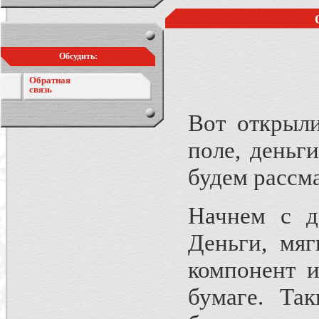
Обсудить:
Обратная
связь
Вот открыл
поле, деньг
будем рассма
Начнем с д
Деньги, мяг
компонент и
бумаге. Та