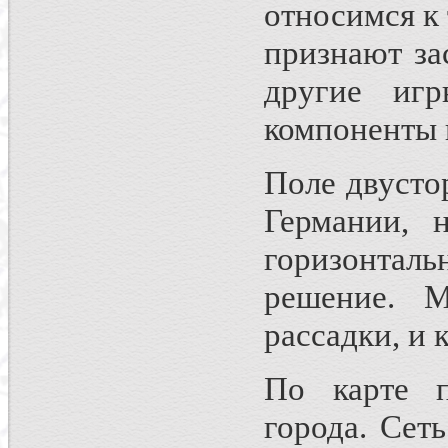
относимся к
признают з
другие иг
компоненты 
Поле двусто
Германии,
горизонтал
решение. 
рассадки, и 
По карте п
города. Сет