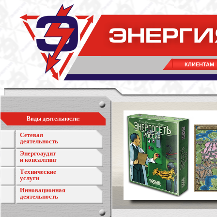
КЛИЕНТАМ
Виды деятельности:
Сетевая
деятельность
Энергоаудит
и консалтинг
Технические
услуги
Инновационная
деятельность