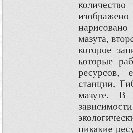
количество 
изображен
нарисовано
мазута, втор
которое зап
которые ра
ресурсов, 
станции. Г
мазуте. В
зависимос
экологичес
никакие рес