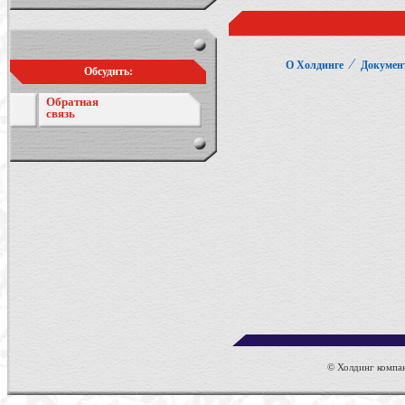
⁄
О Холдинге
Докумен
Обсудить:
Обратная
связь
© Холдинг компан