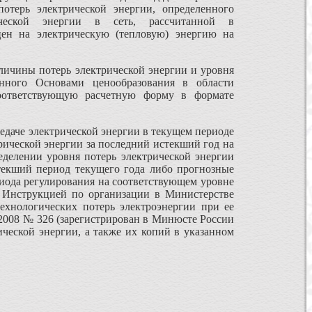
отерь электрической энергии, определенного
рической энергии в сеть, рассчитанной в
цен на электрическую (тепловую) энергию на
ичины потерь электрической энергии и уровня
енного Основами ценообразования в области
соответствующую расчетную форму в формате
редаче электрической энергии в текущем периоде
трической энергии за последний истекший год на
делении уровня потерь электрической энергии
стекший период текущего года либо прогнозные
риода регулирования на соответствующем уровне
с Инструкцией по организации в Министерстве
ехнологических потерь электроэнергии при ее
.2008 № 326 (зарегистрирован в Минюсте России
ической энергии, а также их копий в указанном