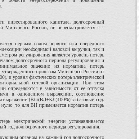
й в области энергосбережения и повышения
.
ти инвестированного капитала, долгосрочный
ый Минэнерго России, не пересматривается с 1
ляется первым годом первого или очередного
ндексации необходимой валовой выручки, так и
метром регулирования является уровень потерь
чалом долгосрочного периода регулирования и
минимальное значение из норматива потерь
, утвержденного приказом Минэнерго России от
400), и уровня фактических потерь электрической
риториальной сетевой организации. При этом
ии определяются в зависимости от ее отпуска
едачи в одноцепном выражении, соотношение
м выражении (ВЛ/(ВЛ+КЛ)100%) за базовый год.
 нулю, то для ВН применяется норматив потерь
ерь электрической энергии устанавливается
й год долгосрочного периода регулирования.
лирующим органом на каждый год долгосрочного