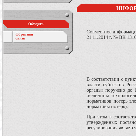
ИНФОР
Обсудить:
Совместное информаци
Обратная
21.11.2014 г. № ВК 131
связь
В соответствии с пунк
власти субъектов Рос
органы) поручено до 1
-величины технологич
нормативов потерь эле
нормативы потерь).
При этом в соответст
утвержденных постан
регулирования является