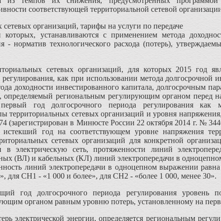
одя из темпов их снижения, предусмотренных программо
ивности соответствующей территориальной сетевой организации
х сетевых организаций, тарифы на услуги по передаче
и которых, устанавливаются с применением метода доходнос
я - норматив технологического расхода (потерь), утверждаем
ториальных сетевых организаций, для которых 2015 год яв
 регулирования, как при использовании метода долгосрочной и
ода доходности инвестированного капитала, долгосрочным пара
и, определяемый региональным регулирующим органом перед на
 первый год долгосрочного периода регулирования как 
пы территориальных сетевых организаций и уровня напряжения
674 (зарегистрирован в Минюсте России 22 октября 2014 г. № 34
й истекший год на соответствующем уровне напряжения тер
риториальных сетевых организаций для конкретной организац
ии в электрическую сеть, протяженности линий электропер
ых (ВЛ) и кабельных (КЛ) линий электропередачи в одноцепно
енность линий электропередачи в одноцепном выражении равна
, для СН1 - «1 000 и более», для СН2 - «более 1 000, менее 30».
ий год долгосрочного периода регулирования уровень пот
ющим органом равным уровню потерь, установленному на первы
терь электрической энергии, определяется региональным регу