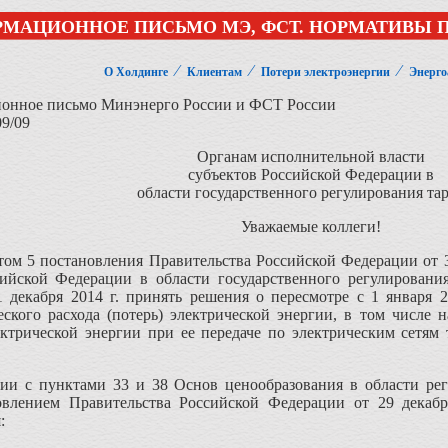
МАЦИОННОЕ ПИСЬМО МЭ, ФСТ. НОРМАТИВЫ ПОТ
⁄
⁄
⁄
О Холдинге
Клиентам
Потери электроэнергии
Энерго
онное письмо Минэнерго России и ФСТ России
09/09
Органам исполнительной власти
субъектов Российской Федерации в
области государственного регулирования та
Уважаемые коллеги!
том 5 постановления Правительства Российской Федерации от 
сийской Федерации в области государственного регулировани
 декабря 2014 г. принять решения о пересмотре с 1 января 2
еского расхода (потерь) электрической энергии, в том числе
ктрической энергии при ее передаче по электрическим сетям 
вии с пунктами 33 и 38 Основ ценообразования в области рег
овлением Правительства Российской Федерации от 29 декаб
: