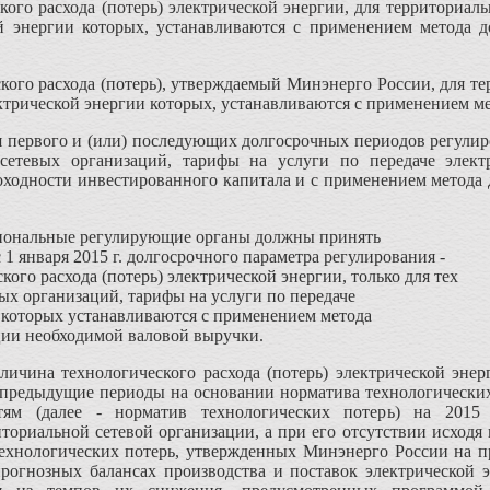
кого расхода (потерь) электрической энергии, для территориал
ой энергии которых, устанавливаются с применением метода 
кого расхода (потерь), утверждаемый Минэнерго России, для т
ектрической энергии которых, устанавливаются с применением м
ля первого и (или) последующих долгосрочных периодов регулир
сетевых организаций, тарифы на услуги по передаче элект
оходности инвестированного капитала и с применением метода
гиональные регулирующие органы должны принять
 1 января 2015 г. долгосрочного параметра регулирования -
ого расхода (потерь) электрической энергии, только для тех
ых организаций, тарифы на услуги по передаче
 которых устанавливаются с применением метода
ции необходимой валовой выручки.
еличина технологического расхода (потерь) электрической эн
 предыдущие периоды на основании норматива технологических 
тям (далее - норматив технологических потерь) на 2015
ториальной сетевой организации, а при его отсутствии исходя
технологических потерь, утвержденных Минэнерго России на п
рогнозных балансах производства и поставок электрической