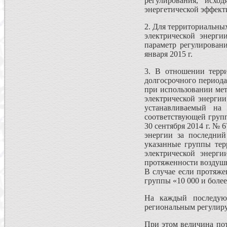
регулирования, исх
энергетической эффект
2. Для территориальны
электрической энерги
параметр регулировани
января 2015 г.
3. В отношении терри
долгосрочного периода
при использовании мет
электрической энерги
устанавливаемый на
соответствующей груп
30 сентября 2014 г. № 
энергии за последни
указанные группы тер
электрической энерг
протяженности воздушн
В случае если протяж
группы «10 000 и более»
На каждый последующ
региональным регулиру
При этом величина по