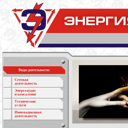
Виды деятельности:
Сетевая
деятельность
Энергоаудит
и консалтинг
Технические
услуги
Инновационная
деятельность