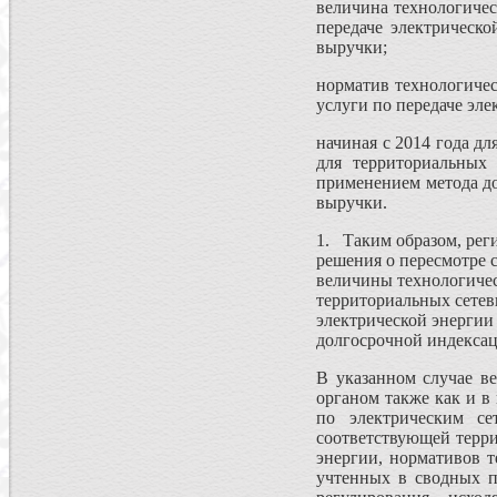
величина технологичес
передаче электрическ
выручки;
норматив технологичес
услуги по передаче эл
начиная с 2014 года д
для территориальных 
применением метода д
выручки.
1. Таким образом, ре
решения о пересмотре с
величины технологическ
территориальных сетев
электрической энергии
долгосрочной индекса
В указанном случае в
органом также как и в
по электрическим се
соответствующей терри
энергии, нормативов 
учтенных в сводных п