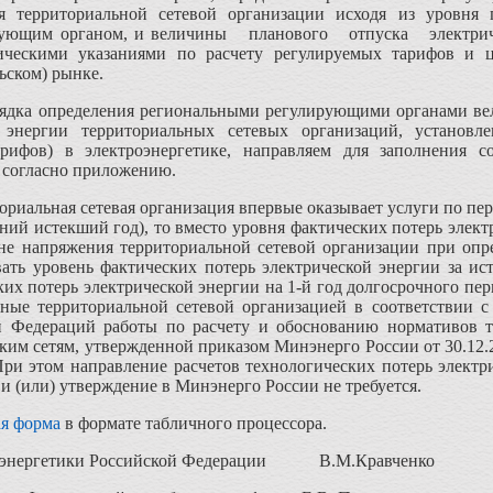
я территориальной сетевой организации исходя из уровня п
ирующим органом, и величины планового отпуска элект
дическими указаниями по расчету регулируемых тарифов и 
ьском) рынке.
рядка определения региональными регулирующими органами вел
й энергии территориальных сетевых организаций, установл
арифов) в электроэнергетике, направляем для заполнения 
 согласно приложению.
ториальная сетевая организация впервые оказывает услуги по пе
едний истекший год), то вместо уровня фактических потерь элек
не напряжения территориальной сетевой организации при опре
вать уровень фактических потерь электрической энергии за и
ких потерь электрической энергии на 1-й год долгосрочного пе
нные территориальной сетевой организацией в соответствии 
й Федераций работы по расчету и обоснованию нормативов т
ским сетям, утвержденной приказом Минэнерго России от 30.12
При этом направление расчетов технологических потерь электр
 и (или) утверждение в Минэнерго России не требуется.
ая форма
в формате табличного процессора.
а энергетики Российской Федерации
В.М.Кравченко