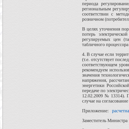
периода регулировани
региональным регул
соответствии с мето
розничном (потребител
В целях уточнения по
потерь электрическо
регулируемых цен (т
табличного процессора
4. В случае если терри
(т.е. отсутствует посл
соответствующем уров
рекомендуем использо
значения технологичес
напряжения, рассчита
энергетики Российско
передаче по электриче
12.02.2009 № 13314). 
случае на согласование
Приложение:
расчетн
Заместитель Министр