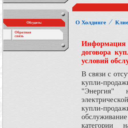
⁄
О Холдинге
Кли
Обсудить:
Обратная
связь
Информация
договора куп
условий обсл
В связи с отс
купли-прода
"Энергия" 
электрическ
купли-прод
обслуживани
категории 