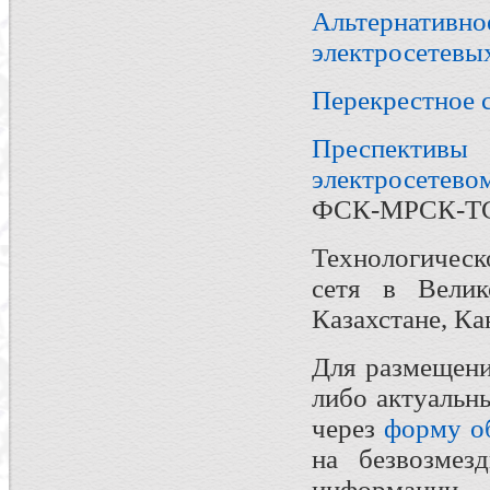
Альтернати
электросетевы
Перекрестное 
Преспективы
электросетево
ФСК-МРСК-ТСО
Технологичес
сетя в Велик
Казахстане, Ка
Для размещени
либо актуальн
через
форму о
на безвозмез
информации.