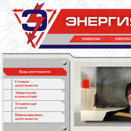
КЛИЕНТАМ
ЭЛЕКТРО
Виды деятельности:
Сетевая
деятельность
Энергоаудит
и консалтинг
Технические
услуги
Инновационная
деятельность