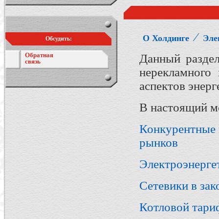
⁄
О Холдинге
Эле
Обсудить:
Обратная
Данный раздел
связь
нерекламного
аспектов энерг
В настоящий мо
Конкурентные 
рынков
Электроэнерге
Сетевики в зак
Котловой тари