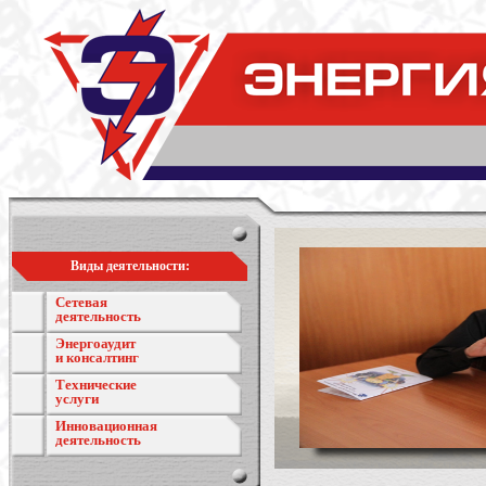
Виды деятельности:
Сетевая
деятельность
Энергоаудит
и консалтинг
Технические
услуги
Инновационная
деятельность