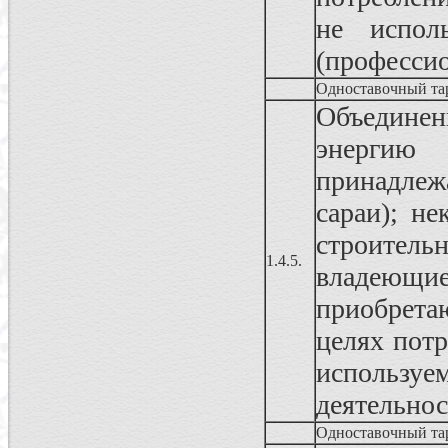
не испол
(профессио
Одноставочный та
Объединен
энергию
принадлеж
сараи); н
строител
1.4.5.
владеющ
приобрета
целях пот
использу
деятельно
Одноставочный та