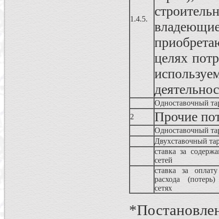
строител
1.4.5.
владеющ
приобрета
целях пот
использу
деятельно
Одноставочный та
Прочие по
2
Одноставочный та
Двухставочный 
ставка за содержа
сетей
ставка за оплату
расхода (потерь)
сетях
*Постановлен