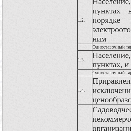
Населени
пунктах 
порядке 
1.2.
электроот
ним
Одноставочный та
Населени
1.3.
пунктах, и
Одноставочный та
Приравнен
исключе
1.4.
ценообраз
Садовод
некоммерч
организац