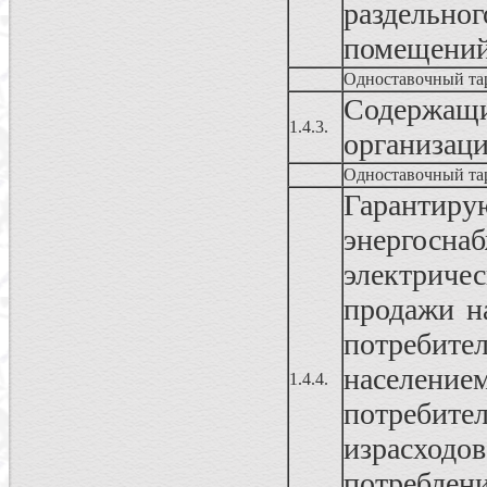
раздельног
помещени
Одноставочный та
Содержа
1.4.3.
организац
Одноставочный та
Гаранти
энергосн
электриче
продажи н
потребит
населени
1.4.4.
потреби
израсходо
потреблен