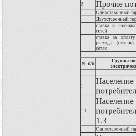
Прочие по
2
Одноставочный та
Двухставочный та
ставка за содержа
сетей
ставка за оплату
расхода (потерь)
сетях
Группы по
№ п/п
электричес
Населен
1.
потребите
Населен
потребител
1.1.
1.3
Одноставочный та