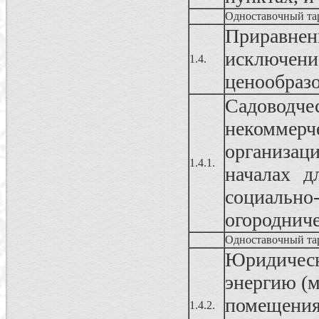
Одноставочный та
Приравнен
исключе
1.4.
ценообраз
Садовод
некоммерч
организац
1.4.1.
началах д
социально
огородниче
Одноставочный та
Юридичес
энергию (
помещения
1.4.2.