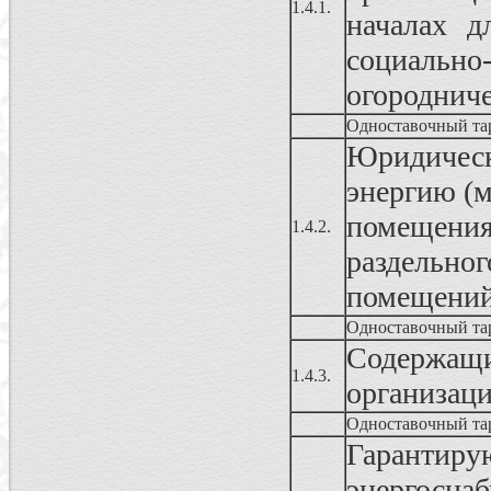
1.4.1.
началах д
социально
огородниче
Одноставочный та
Юридичес
энергию (
помещения
1.4.2.
раздельног
помещени
Одноставочный та
Содержа
1.4.3.
организац
Одноставочный та
Гаранти
энергосн