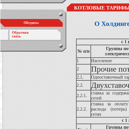
КОТЛОВЫЕ ТАРИФЫ
О Холдинг
Обсудить:
Обратная
связь
с 1
Группы по
№ п/п
электричес
1
Население
Прочие по
2
2.1.
Одноставочный та
Двухставо
2.2.
ставка за содержа
2.2.1.
сетей
ставка за оплату
2.2.2.
расхода (потерь)
сетях
с 1
Группы по