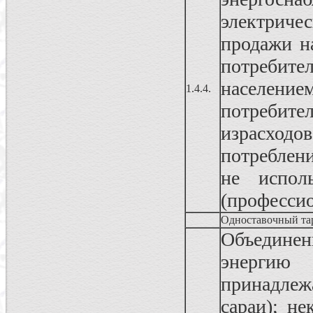
электриче
продажи н
потребит
населени
1.4.4.
потреби
израсходо
потреблен
не испол
(профессио
Одноставочный та
Объединен
энергию
принадлеж
сараи); н