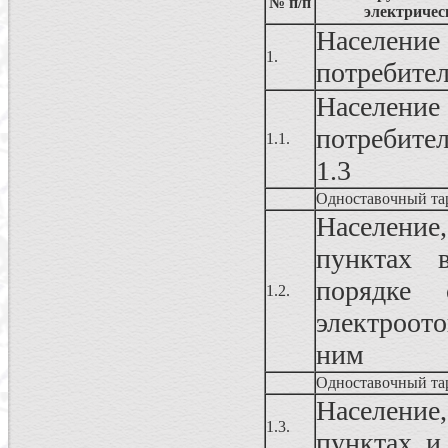
№ п/п
электричес
Населен
1.
потребите
Населен
потребител
1.1.
1.3
Одноставочный та
Населени
пунктах 
порядке 
1.2.
электроот
ним
Одноставочный та
Населени
1.3.
пунктах, и