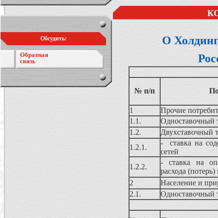
К
О Холдин
Обсудить:
Обратная
Рос
связь
№ п/п
По
1
Прочие потребит
1.1.
Одноставочный 
1.2.
Двухставочный 
- ставка на сод
1.2.1.
сетей
- ставка на оп
1.2.2.
расхода (потерь)
2
Население и при
2.1.
Одноставочный 