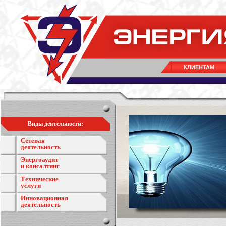
КЛИЕНТАМ
Виды деятельности:
Сетевая
деятельность
Энергоаудит
и консалтинг
Технические
услуги
Инновационная
деятельность