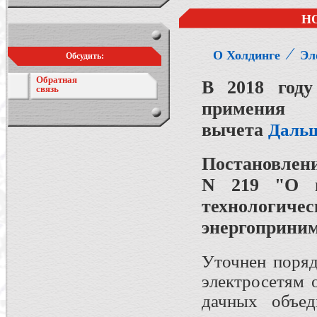
Н
⁄
О Холдинге
Эл
Обсудить:
Обратная
В 2018 год
связь
примения 
вычета
Дальш
Постановлени
N 219 "О в
технолог
энергоприни
Уточнен поряд
электросетям 
дачных объед