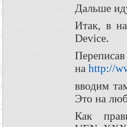
Дальше иду
Итак, в н
Device.
Перепи
на
http://w
вводим та
Это на люб
Как прав