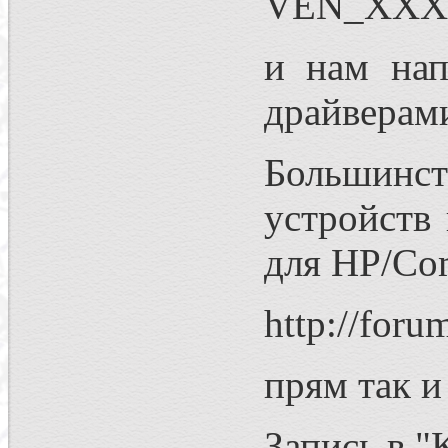
VEN_XX
и нам нап
драйверами
Большинст
устройств
для HP/Co
http://foru
прям так и
Запись в "