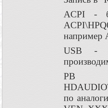
ACPI - б
ACPI\HPQ0
например 
USB - U
производ
Р
HDAUDIO
по аналог