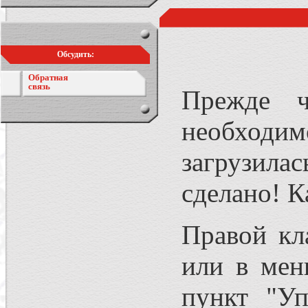
Обсудить:
Обратная
связь
Прежде ч
необходи
загрузила
сделано! К
Правой кл
или в мен
пункт "Уп