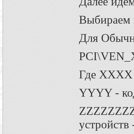
Далее идем
Выбираем 
Для Обычн
PCI\VEN
Где XXXX -
YYYY - код
ZZZZZZZZ 
устройств 