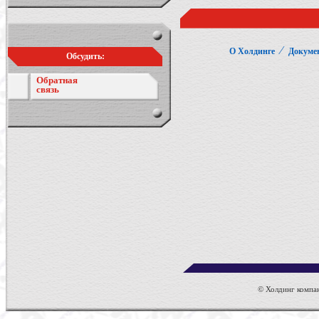
⁄
О Холдинге
Докуме
Обсудить:
Обратная
связь
© Холдинг компан