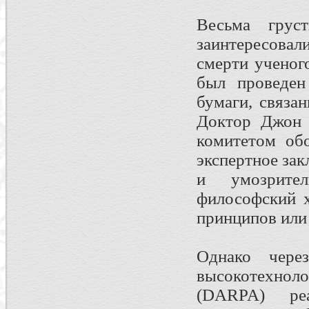
Весьма грус
заинтересова
смерти ученог
был проведен
бумаги, связа
Доктор Джон 
комитетом об
экспертное зак
и умозрите
философский х
принципов или 
Однако чере
высокотехнол
(DARPA) реа