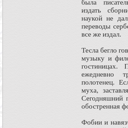
была писател
издать сборн
наукой не дал
переводы серб
все же издал.
Тесла бегло го
музыку и фил
гостиницах. 
ежедневно т
полотенец. Ес
муха, заставл
Сегодняшний п
обостренная ф
Фобии и навяз