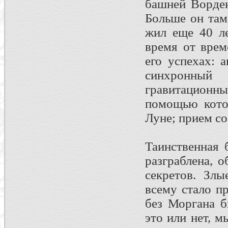
башней Ворден
Больше он там
жил еще 40 ле
время от врем
его успехах: 
синхронны
гравитационн
помощью кото
Луне; прием со
Таинственная
разграблена, 
секретов. Злы
всему стало п
без Моргана б
это или нет, м