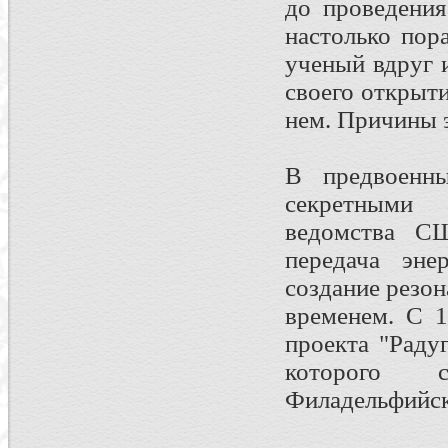
до проведения
настолько пор
ученый вдруг 
своего открыт
нем. Причины э
В предвоенны
секретными 
ведомства С
передача эне
создание резо
временем. С 
проекта "Раду
которого с
Филадельфийск