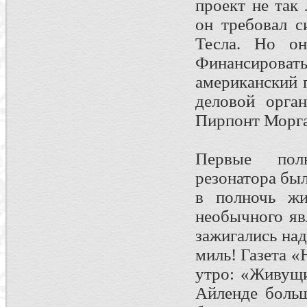
проект не так
он требовал с
Тесла. Но он
Финансиров
американский 
деловой орга
Пирпонт Морга
Первые пол
резонатора бы
в полночь жи
необычного яв
зажигались на
миль! Газета 
утро: «Живущи
Айленде больш