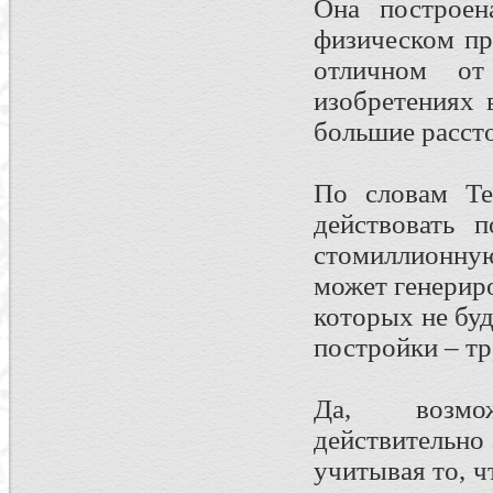
Она построен
физическом пр
отличном от
изобретениях 
большие расст
По словам Те
действовать 
стомиллионну
может генерир
которых не буд
постройки – тр
Да, возмож
действительно
учитывая то, ч