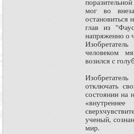
поразительной
мог во внеза
остановиться н
глав из "Фау
напряженно о ч
Изобретател
человеком м
возился с голу
Изобретатель
отключать св
состоянии на 
«внутрен
сверхчувстви
ученый, созна
мир.