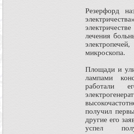
Резерфорд на
электричес
электричестве
лечения больн
электропечей,
микроскопа.
Площади и ул
лампами кон
работали ег
электроге
высокочастот
получил первы
другие его за
успел по