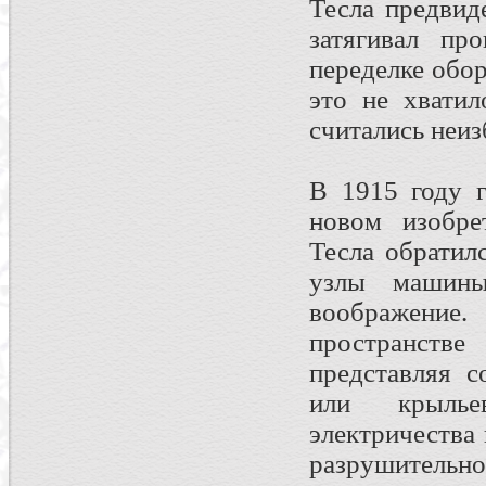
Тесла предвид
затягивал про
переделке обо
это не хватил
считались неи
В 1915 году 
новом изобре
Тесла обратил
узлы машины
воображение.
пространстве
представляя с
или крыль
электричества
разрушительной