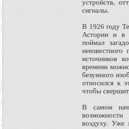
устройств, о
сигналы.
В 1926 годy Т
Астоpии и в 
поймал загад
неизвестного
источников к
вpемени можно
безумного изо
относился к э
чтобы свершить
В самом нача
возможности 
воздуху. Уже 