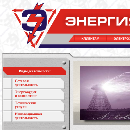
КЛИЕНТАМ
ЭЛЕКТРО
Виды деятельности:
Сетевая
деятельность
Энергоаудит
и консалтинг
Технические
услуги
Инновационная
деятельность