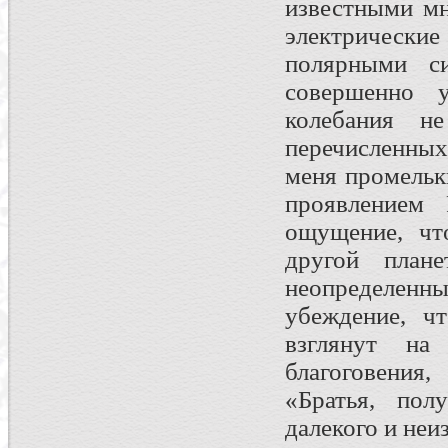
известными мн
электрически
полярными с
совершенно 
колебания 
перечисленных
меня промельк
проявлением
ощущение, чт
другой план
неопределен
убеждение, ч
взглянут н
благоговения
«Братья, пол
далекого и неи