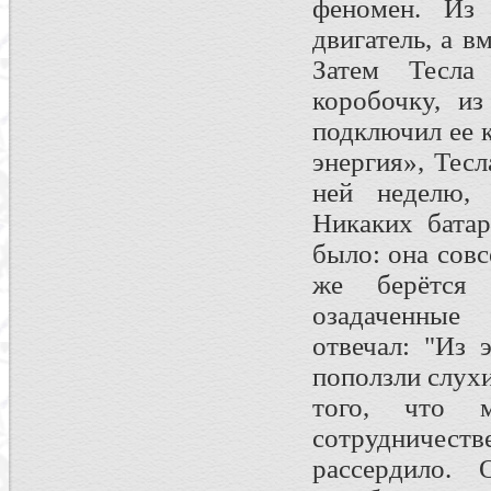
феномен. Из 
двигатель, а в
Затем Тесла
коробочку, из
подключил ее к
энергия», Тесл
ней неделю, 
Никаких бата
было: она совс
же берётся 
озадаченные 
отвечал: "Из 
поползли слухи
того, что 
сотрудничес
рассердило.