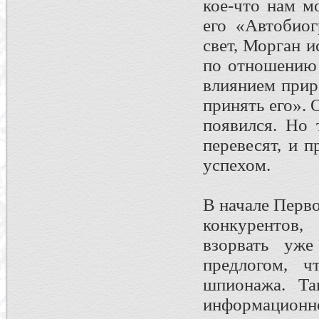
кое-что нам м
его «Автобиог
свет, Морган и
по отношению 
влиянием прир
принять его».
появился. Но 
перевесят, и 
успехом.
В начале Перв
конкурентов,
взорвать уж
предлогом, ч
шпионажа. Та
информацион