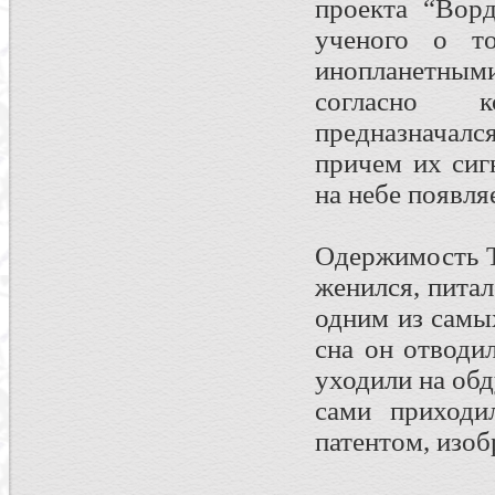
проекта “Ворд
ученого о т
инопланетным
согласно к
предназначалс
причем их сиг
на небе появля
Одержимость Т
женился, питал
одним из самы
сна он отводи
уходили на об
сами приходи
патентом, изоб