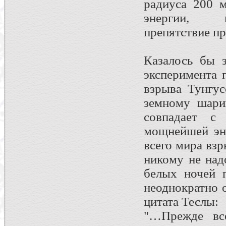
радиуса 200 м
энергии, п
препятствие п
Казалось бы з
эксперимента 
взрыва Тунгус
земному шари
совпадает с 
мощнейшей эн
всего мира вз
никому не над
белых ночей 
неоднократно 
цитата Теслы:
"…Прежде вс