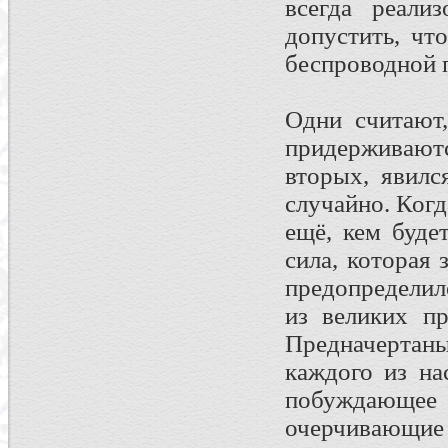
всегда реали
допустить, чт
беспроводной 
Одни считают,
придерживаю
вторых, явилс
случайно. Когда
ещё, кем буде
сила, которая 
предопределил
из великих п
Предначерта
каждого из на
побуждающе
очерчивающие 