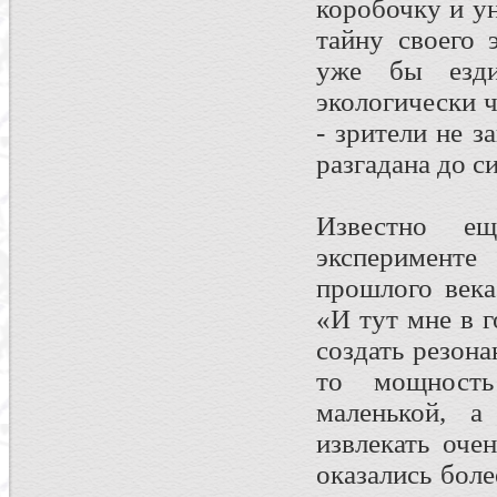
коробочку и у
тайну своего 
уже бы езд
экологически ч
- зрители не з
разгадана до с
Известно е
эксперименте
прошлого века
«И тут мне в 
создать резон
то мощность
маленькой, 
извлекать оче
оказались бол