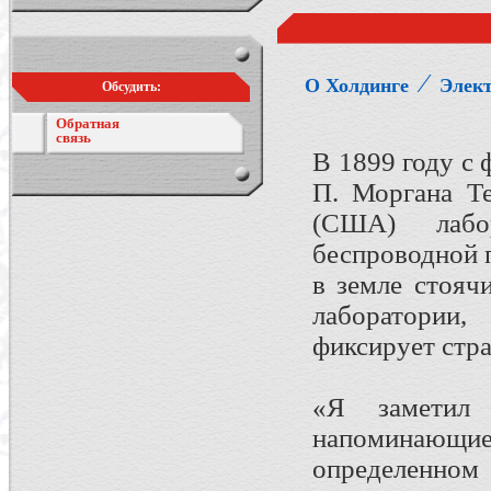
⁄
О Холдинге
Элект
Обсудить:
Обратная
связь
В 1899 году с
П. Моргана Те
(США) лабо
беспроводной 
в земле стояч
лаборатории,
фиксирует стр
«Я заметил 
напоминающ
определенном 