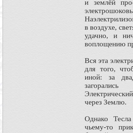
и землёй про
электрошоков
Наэлектрилиз
в воздухе, св
удачно, и ни
воплощению пр
Вся эта электр
для того, чт
иной: за дв
загорались
Электрически
через Землю.
Однако Тесла
чьему-то при