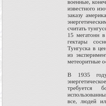
военные, коне
известного изо
заказу америк
энергетически
считать тунгус
15 мегатонн в
гектары сосн
Тунгуска в це
из эксперимен
метеоритные о
В 1935 году
энергетическ
требуется б
использованн
все, людей и