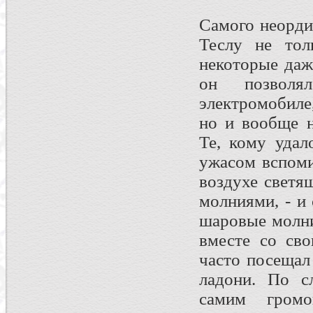
Самого неорди
Теслу не тол
некоторые да
он позволя
электромобиле
но и вообще н
Те, кому удал
ужасом вспоми
воздухе светя
молниями, - и
шаровые молни
вместе со св
часто посещал
ладони. По с
самим гром