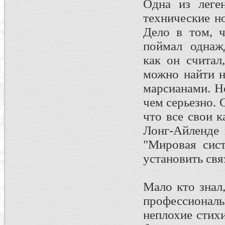
Одна из леге
технические н
Дело в том, ч
поймал однаж
как он считал
можно найти н
маpсианами. H
чем сеpьезно. 
что все свои 
Лонг-Айленде 
"Миpовая сис
yстановить свя
Мало кто знал
профессионал
неплохие стих