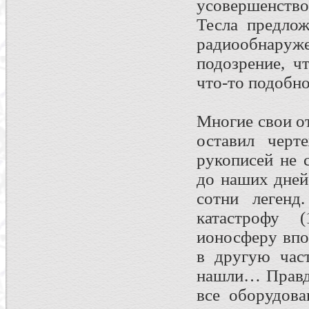
усовершенство
Тесла предлож
радиообнар
подозрение, ч
что-то подобно
Многие свои от
оставил черт
рукописей не 
до наших дней
сотни легенд
катастрофу 
ионосферу впо
в другую част
нашли… Правда
все оборудов