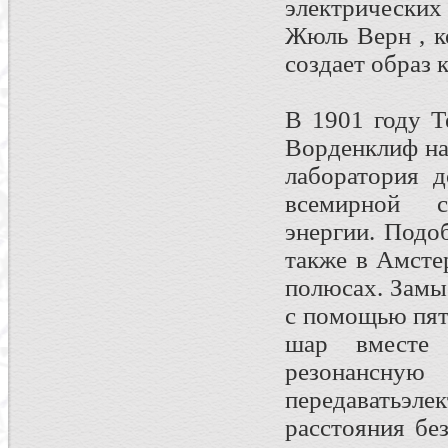
электрических
Жюль Верн , к
создает образ 
В 1901 году Т
Ворденклиф на
лаборатория 
всемирной с
энергии. Подо
также в Амсте
полюсах. Замы
с помощью пят
шар вместе
резонанс
передаватьэл
расстояния бе