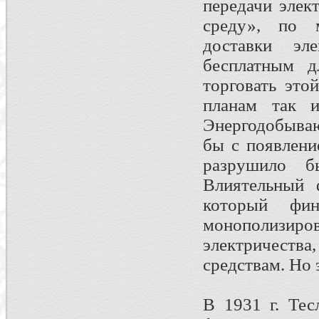
передачи элек
среду», по м
доставки эл
бесплатным д
торговать это
планам так и
Энергодобыва
бы с появлени
разрушило б
Влиятельный 
который фи
монополизир
электричеств
средствам. Но 
В 1931 г. Тес