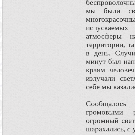
беспроволочны
мы были сви
многокрасо
испускаемых 
атмосферы 
территории, т
в день. Случи
минут был нап
краям человеч
излучали свет
себе мы казали
Сообщалось 
громовыми 
огромный свет
шарахались, с