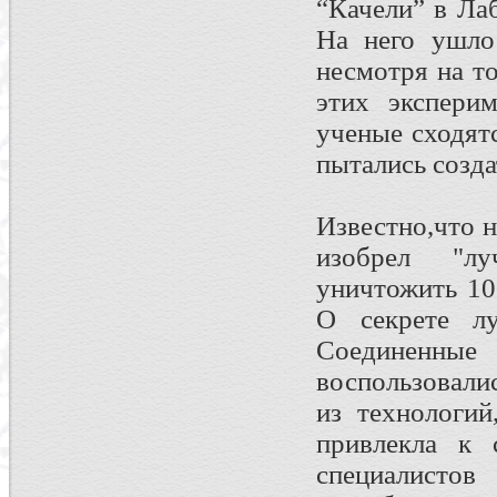
“Качели” в Ла
На него ушло
несмотря на т
этих экспери
ученые сходят
пытались созда
Известно,что н
изобрел "л
уничтожить 10
О секрете л
Соединенные
воспользовали
из технологий
привлекла к 
специалисто