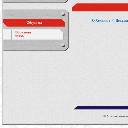
⁄
О Холдинге
Докуме
Обсудить:
Обратная
связь
© Холдинг компан