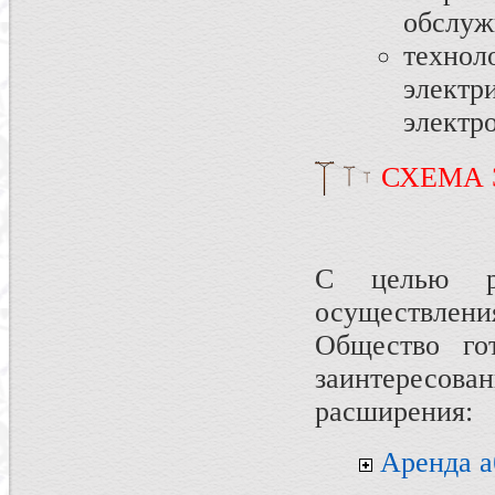
обслуж
техн
элект
электр
СХЕМА 
С целью ра
осуществлени
Общество го
заинтересо
расширения:
Аренда а