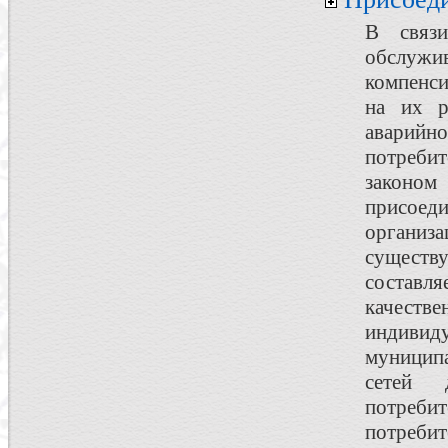
В связи
обслужив
компенси
на их р
аварийн
потреби
законом
присоеди
организ
существ
составля
качеств
индиви
муницип
сетей 
потребит
потребит