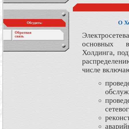
О Х
Обсудить:
Обратная
Электросетев
связь
основных в
Холдинга, под
распределени
числе включаю
пров
обслуж
провед
сетево
реконс
авари