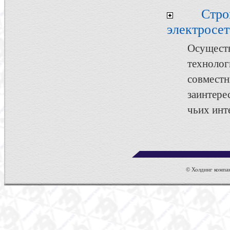
Стр
электросет
Осуществ
техноло
совмест
заинтер
чьих инт
© Холдинг компан