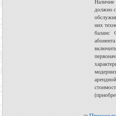
Наличие 
должно с
обслужи
них техн
баланс 
абонента
включить
первона
характе
модерни
арендной
стоимост
(приобре
Присоеди