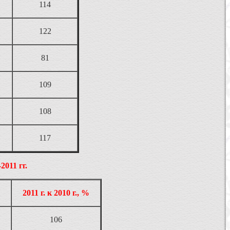
114
122
81
109
108
117
011 гг.
2011 г. к 2010 г., %
106