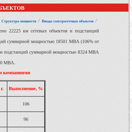
БЪЕКТОВ
⁄
⁄
⁄
Структура мощности
Вводы электросетевых объектов
ено 22225 км сетевых объектов и подстанций
нций суммарной мощностью 18501 МВА (106% от
) и подстанций суммарной мощностью 8324 МВА
20 МВА.
ми компаниями
г.
Выполнение, %
106
96