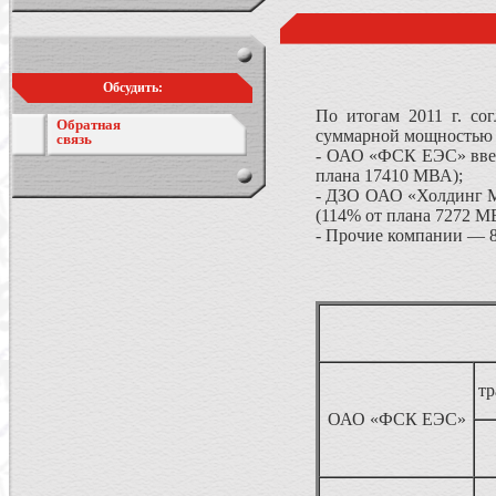
Обсудить:
По итогам 2011 г. со
Обратная
суммарной мощностью 2
связь
- ОАО «ФСК ЕЭС» ввел
плана 17410 МВА);
- ДЗО ОАО «Холдинг М
(114% от плана 7272 М
- Прочие компании — 
т
ОАО «ФСК ЕЭС»