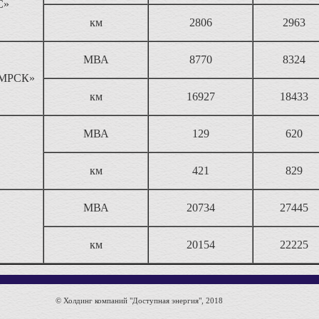
С»
км
2806
2963
МВА
8770
8324
 МРСК»
км
16927
18433
МВА
129
620
км
421
829
МВА
20734
27445
км
20154
22225
© Холдинг компаний "Доступная энергия", 2018