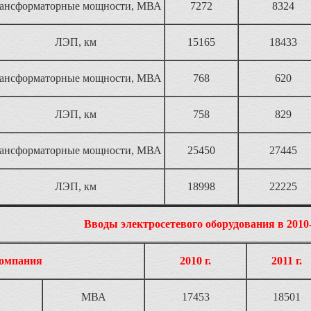
рансформаторные мощности, МВА
7272
8324
ЛЭП, км
15165
18433
рансформаторные мощности, МВА
768
620
ЛЭП, км
758
829
рансформаторные мощности, МВА
25450
27445
ЛЭП, км
18998
22225
Вводы электросетевого оборудования в 2010-2
омпания
2010 г.
2011 г.
МВА
17453
18501