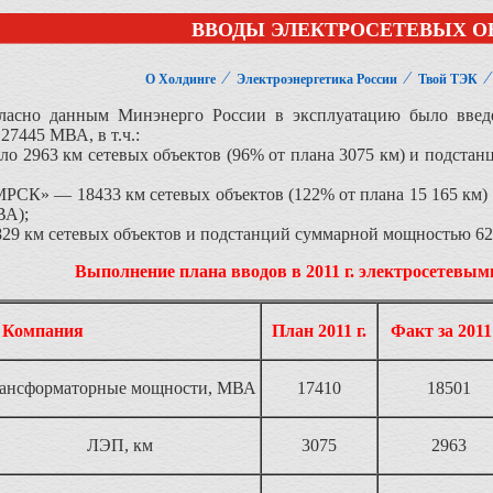
ВВОДЫ ЭЛЕКТРОСЕТЕВЫХ О
⁄
⁄
О Холдинге
Электроэнергетика России
Твой ТЭК
гласно данным Минэнерго России в эксплуатацию было введ
7445 МВА, в т.ч.:
о 2963 км сетевых объектов (96% от плана 3075 км) и подста
РСК» — 18433 км сетевых объектов (122% от плана 15 165 км
ВА);
829 км сетевых объектов и подстанций суммарной мощностью 6
Выполнение плана вводов в 2011 г. электросетевы
Компания
План 2011 г.
Факт за 2011 
рансформаторные мощности, МВА
17410
18501
ЛЭП, км
3075
2963