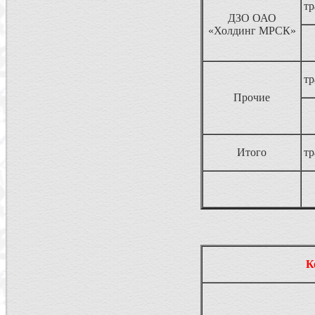
т
ДЗО ОАО
«Холдинг МРСК»
т
Прочие
Итого
т
К