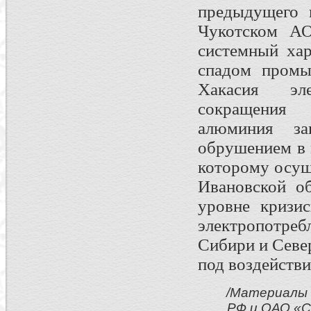
предыдущего 
Чукотском АО
системный хар
спадом промыш
Хакасия эле
сокращения 
алюминия з
обрушением в 
которому осущ
Ивановской об
уровне кризис
электропотреб
Сибири и Севе
под воздействи
/Материалы 
РФ и ОАО «С