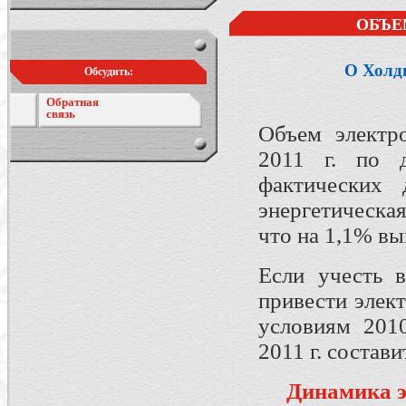
ОБЪЕ
О Холд
Обсудить:
Обратная
связь
Объем электр
2011 г. по
фактических
энергетическая
что на 1,1% вы
Если учесть в
привести элект
условиям 2010
2011 г. состави
Динамика э