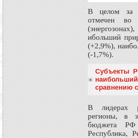
В целом за 2
отмечен во 
(энергозонах)
ибольший при
(+2,9%), наиб
(-1,7%).
Субъекты РФ
наибольши
сравнению с 
В лидерах р
регионы, в з
бюджета РФ 
Республика, Р