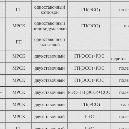
одноставочный
ГП
ГП(ЭСО)
поле
котловой
одноставочный
МРСК
ГП(ЭСО)
пр
индивидуальный
одноставочный
ГП
ккотловой
МРСК
двухставочный
ГП(ЭСО)+РЭС
пе
МРСК
двухставочный
ГП(ЭСО)+РЭС
поле
МРСК
двухставочный
ГП(ЭСО)+РЭС
поле
о»
МРСК
двухставочный
РЭС+ГП(ЭСО)+ССО
поле
МРСК
двухставочный
ГП(ЭСО)
сал
МРСК
двухставочный
РЭС
поле
ГП
двухставочный
РЭС
поле