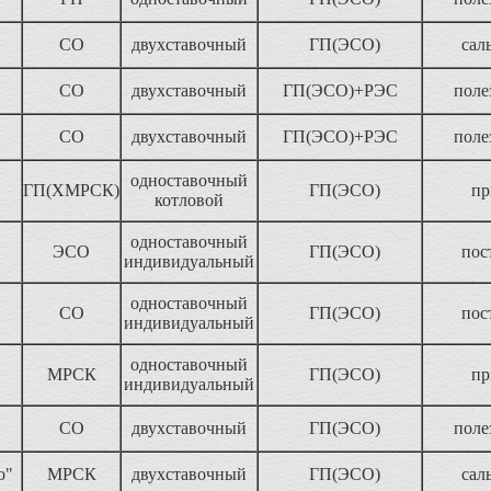
СО
двухставочный
ГП(ЭСО)
сал
СО
двухставочный
ГП(ЭСО)+РЭС
поле
СО
двухставочный
ГП(ЭСО)+РЭС
поле
одноставочный
ГП(ХМРСК)
ГП(ЭСО)
пр
котловой
одноставочный
ЭСО
ГП(ЭСО)
пос
индивидуальный
одноставочный
СО
ГП(ЭСО)
пос
индивидуальный
одноставочный
МРСК
ГП(ЭСО)
пр
индивидуальный
СО
двухставочный
ГП(ЭСО)
поле
о"
МРСК
двухставочный
ГП(ЭСО)
сал