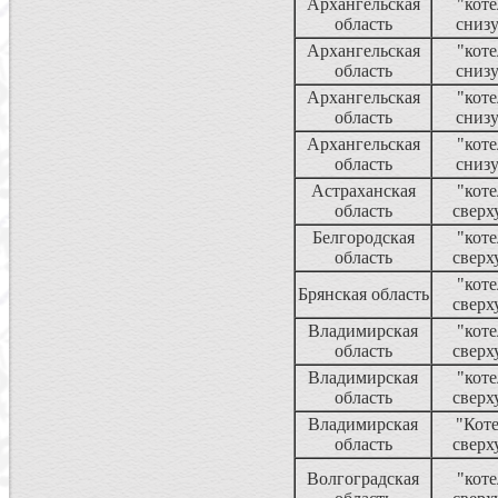
Архангельская
"коте
область
сниз
Архангельская
"коте
область
сниз
Архангельская
"коте
область
сниз
Архангельская
"коте
область
сниз
Астраханская
"коте
область
сверх
Белгородская
"коте
область
сверх
"коте
Брянская область
сверх
Владимирская
"коте
область
сверх
Владимирская
"коте
область
сверх
Владимирская
"Кот
область
сверх
Волгоградская
"коте