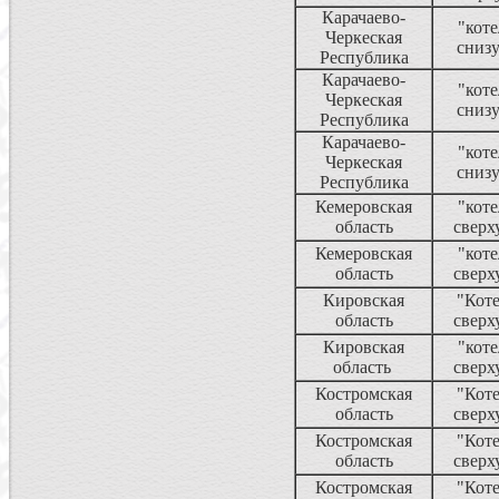
Карачаево-
"коте
Черкеская
сниз
Республика
Карачаево-
"коте
Черкеская
сниз
Республика
Карачаево-
"коте
Черкеская
сниз
Республика
Кемеровская
"коте
область
сверх
Кемеровская
"коте
область
сверх
Кировская
"Кот
область
сверх
Кировская
"коте
область
сверх
Костромская
"Кот
область
сверх
Костромская
"Кот
область
сверх
Костромская
"Кот