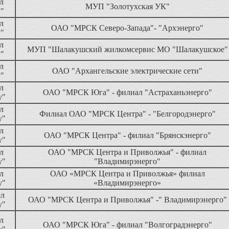
л
МУП "Золотухская УК"
у"
л
ОАО "МРСК Северо-Запада"- "Архэнерго"
у"
л
МУП "Шалакушский жилкомсервис МО "Шалакушское"
у"
л
ОАО "Архангельские электрические сети"
у"
л
ОАО "МРСК Юга" - филиал "Астраханьэнерго"
у"
л
Филиал ОАО "МРСК Центра" - "Белгородэнерго"
у"
л
ОАО "МРСК Центра" - филиал "Брянскэнерго"
у"
л
ОАО "МРСК Центра и Приволжья" - филиал
у"
"Владимирэнерго"
л
ОАО «МРСК Центра и Приволжья» филиал
у"
«Владимирэнерго»
ел
ОАО "МРСК Центра и Приволжья" -" Владимирэнерго"
у"
л
ОАО "МРСК Юга" - филиал "Волгоградэнерго"