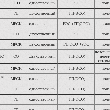
ЭСО
одноставочный
РЭС
поле
ГП
двухставочный
ГП(ЭСО)
поле
МРСК
одноставочный
РЭС +ГП(ЭСО)
сал
СО
двухставочный
РЭС
поле
МРСК
двухставочный
ГП(ЭСО)+РЭС
поле
полезны
СК)
СО
Двухставочный
ГП(ЭСО)
перет
сетевы
МРСК
одноставочный
ГП(ЭСО)
поле
ия
МРСК
одноставочный
ГП(ЭСО)
поле
ГП
одноставочный
ГП(ЭСО)
поле
ГП
одноставочный
ГП(ЭСО)
поле
ГП
одноставочный
ГП(ЭСО)
поле