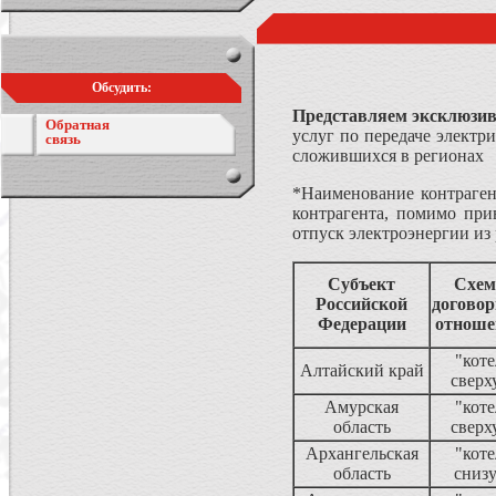
Обсудить:
Представляем эксклюзив
Обратная
услуг по передаче электр
связь
сложившихся в регионах
*Наименование контрагент
контрагента, помимо при
отпуск электроэнергии из
Субъект
Схем
Российской
догово
Федерации
отноше
"коте
Алтайский край
сверх
Амурская
"коте
область
сверх
Архангельская
"коте
область
сниз