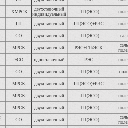
двухставочный
ХМРСК
ГП(ЭСО)
поле
индивидуальный
ГП
двухставочный
ГП(ЭСО)+РЭС
поле
СО
двухставочный
ГП(ЭСО)
сал
саль
МРСК
двухставочный
РЭС+ГП/ЭСК
поле
ЭСО
одноставочный
РЭС
поле
СО
двухставочный
ГП(ЭСО)
пол
МРСК
двухставочный
ГП(ЭСО)+РЭС
поле
МРСК
двухставочный
ГП(ЭСО)
поле
МРСК
двухставочный
ГП(ЭСО)
поле
с
саль
СО
двухставочный
ГП(ЭСО)
поле