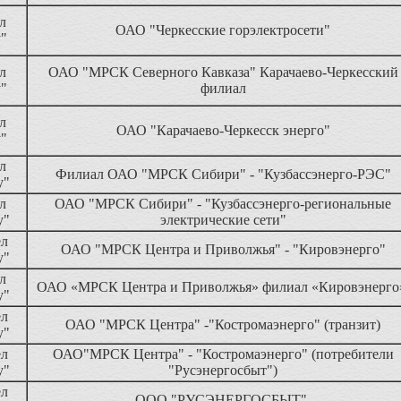
л
ОАО "Черкесские горэлектросети"
у"
л
ОАО "МРСК Северного Кавказа" Карачаево-Черкесский
у"
филиал
л
ОАО "Карачаево-Черкесск энерго"
у"
л
Филиал ОАО "МРСК Сибири" - "Кузбассэнерго-РЭС"
у"
л
ОАО "МРСК Сибири" - "Кузбассэнерго-региональные
у"
электрические сети"
ел
ОАО "МРСК Центра и Приволжья" - "Кировэнерго"
у"
л
ОАО «МРСК Центра и Приволжья» филиал «Кировэнерг
у"
ел
ОАО "МРСК Центра" -"Костромаэнерго" (транзит)
у"
ел
ОАО"МРСК Центра" - "Костромаэнерго" (потребители
у"
"Русэнергосбыт")
ел
ООО "РУСЭНЕРГОСБЫТ"