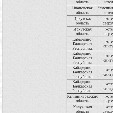
область
котел
Ивановская
"смеша
область
котел
Иркутская
"коте
область
сверх
Иркутская
"коте
область
сверх
Кабардино-
"коте
Балкарская
сниз
Республика
Кабардино-
"коте
Балкарская
сниз
Республика
Кабардино-
"коте
Балкарская
сниз
Республика
Кабардино-
"коте
Балкарская
сниз
Республика
Калининградская
"коте
область
сверх
Калужская
"коте
область
сверх