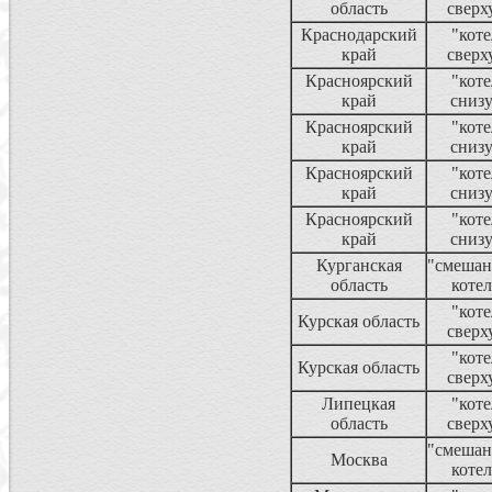
область
сверх
Краснодарский
"коте
край
сверх
Красноярский
"коте
край
сниз
Красноярский
"коте
край
сниз
Красноярский
"коте
край
сниз
Красноярский
"коте
край
сниз
Курганская
"смеша
область
котел
"коте
Курская область
сверх
"коте
Курская область
сверх
Липецкая
"коте
область
сверх
"смеша
Москва
котел