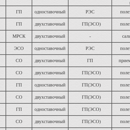
ГП
одноставочный
РЭС
поле
ГП
двухставочный
ГП(ЭСО)
поле
МРСК
двухставочный
-
сал
"
ЭСО
одноставочный
РЭС
поле
СО
двухставочный
ГП
прием
СО
двухставочный
ГП(ЭСО)
поле
ГП
одноставочный
ГП(ЭСО)
поле
СО
двухставочный
ГП(ЭСО)
поле
ГП
одноставочный
ГП(ЭСО)
поле
СО
двухставочный
ГП(ЭСО)
поле