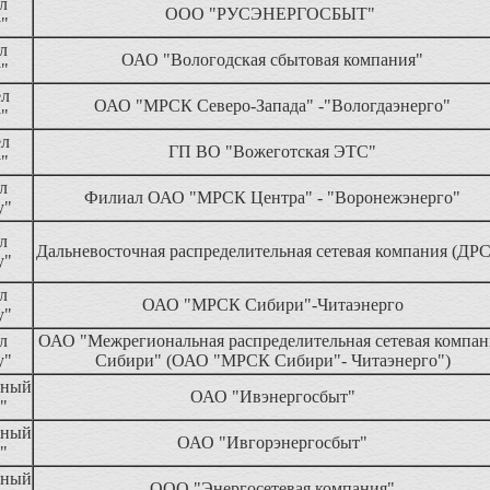
л
ООО "РУСЭНЕРГОСБЫТ"
у"
л
ОАО "Вологодская сбытовая компания"
у"
ел
ОАО "МРСК Северо-Запада" -"Вологдаэнерго"
у"
ел
ГП ВО "Вожеготская ЭТС"
у"
л
Филиал ОАО "МРСК Центра" - "Воронежэнерго"
у"
л
Дальневосточная распределительная сетевая компания (ДР
у"
л
ОАО "МРСК Сибири"-Читаэнерго
у"
л
ОАО "Межрегиональная распределительная сетевая компан
у"
Сибири" (ОАО "МРСК Сибири"- Читаэнерго")
нный
ОАО "Ивэнергосбыт"
"
нный
ОАО "Ивгорэнергосбыт"
"
нный
ООО "Энергосетевая компания"