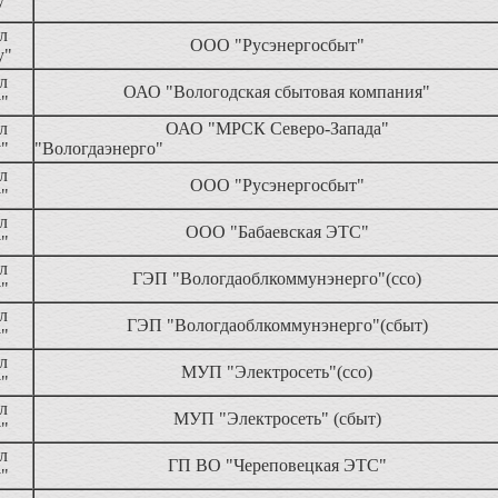
у"
л
ООО "Русэнергосбыт"
у"
л
ОАО "Вологодская сбытовая компания"
у"
л
ОАО "МРСК Северо-Запада"
у"
"Вологдаэнерго
л
ООО "Русэнергосбыт"
у"
л
ООО "Бабаевская ЭТС"
у"
л
ГЭП "Вологдаоблкоммунэнерго"(cco)
у"
л
ГЭП "Вологдаоблкоммунэнерго"(сбыт)
у"
л
МУП "Электросеть"(ссо)
у"
л
МУП "Электросеть" (сбыт)
у"
л
ГП ВО "Череповецкая ЭТС"
у"