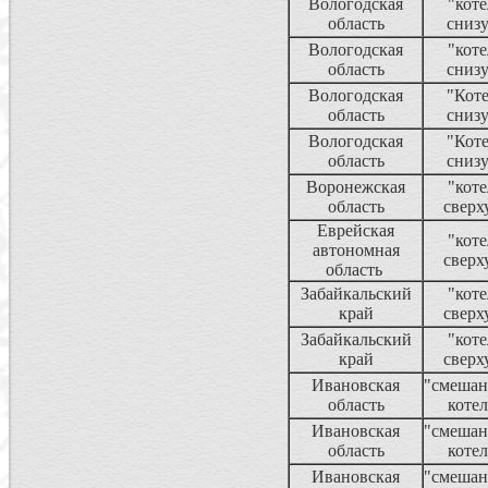
Вологодская
"коте
область
сниз
Вологодская
"коте
область
сниз
Вологодская
"Кот
область
сниз
Вологодская
"Кот
область
сниз
Воронежская
"коте
область
сверх
Еврейская
"коте
автономная
сверх
область
Забайкальский
"коте
край
сверх
Забайкальский
"коте
край
сверх
Ивановская
"смеша
область
котел
Ивановская
"смеша
область
котел
Ивановская
"смеша