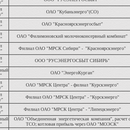
у"
л
ОАО "Кубаньэнерго"(СО)
у"
л
ОАО "Красноярскэнергосбыт"
у"
л
ОАО "Филимоновский молочноконсервный комбинат"
у"
л
Филиал ОАО "МРСК Сибири" - "Красноярскэнерго"
у"
л
ООО "РУСЭНЕРГОСБЫТ СИБИРЬ"
у"
нный
ОАО "ЭнергоКурган"
"
л
ОАО "МРСК Центра" - филиал "Курскэнерго"
у"
л
Филиал ОАО "МРСК Центра" - "Курскэнерго"
у"
л
Филиал ОАО "МРСК Центра" - "Липецкэнерго"
у"
нный
ОАО "Объединенная энергетическая компания", расчет 
"
ТСО; котловая прибыль через ОАО "МОЭСК"