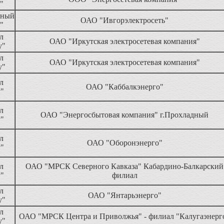
"
нный
ОАО "Ивгорэлектросеть"
"
л
ОАО "Иркутская электросетевая компания"
у"
л
ОАО "Иркутская электросетевая компания"
у"
л
ОАО "Каббалкэнерго"
у"
л
ОАО "Энергосбытовая компания" г.Прохладный
у"
л
ОАО "Оборонэнерго"
у"
л
ОАО "МРСК Северного Кавказа" Кабардино-Балкарский
у"
филиал
л
ОАО "Янтарьэнерго"
у"
л
ОАО "МРСК Центра и Приволжья" - филиал "Калугаэнерг
у"