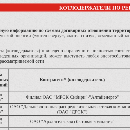
КОТЛОДЕРЖАТЕЛИ ПО Р
ную информацию по схемам договорных отношений террито
ической энергии («котел сверху», «котел снизу», «смешанный к
а (котлодержателя) приведено справочно и полностью соответ
веденных организаций, может выступать любая энергосбытова
 рассматриваемой сети
а
рных
Контрагент* (котлодержатель)
ний
л
Филиал ОАО "МРСК Сибири"-"Алтайэнерго"
у"
л
ОАО "Дальневосточная распределительная сетевая компани
у"
(ОАО "ДРСК")
л
ОАО "Архангельская сбытовая компания"
у"