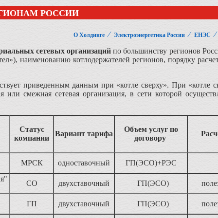
ЕГИОНАМ РОССИИ
⁄
⁄
О Холдинге
Электроэнергетика России
ЕНЭС
риальных сетевых организаций
по большинству регионов Росс
отел»), наименованию котлодержателей регионов, порядку расче
ствует приведенным данным при «котле сверху». При «котле сн
я или смежная сетевая организация, в сети которой осуществ
Статус
Объем услуг по
Вариант тарифа
Расч
компании
договору
МРСК
одноставочный
ГП(ЭСО)+РЭС
я"
СО
двухставочный
ГП(ЭСО)
поле
ГП
двухставочный
ГП(ЭСО)
поле