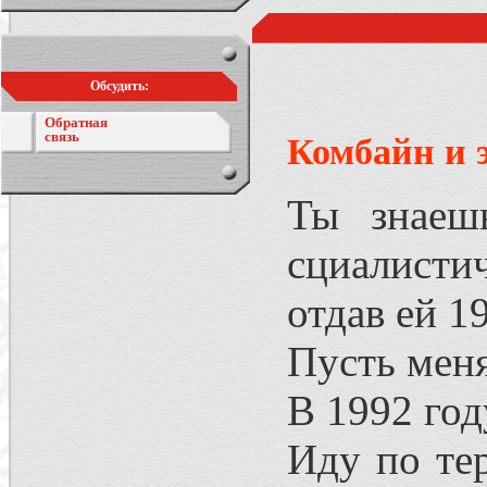
Обсудить:
Обратная
связь
Комбайн и 
Ты знаеш
сциалистич
отдав ей 1
Пусть меня
В 1992 год
Иду по те