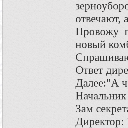
зерноубор
отвечают, 
Провожу п
новый комб
Спрашиваю
Ответ дире
Далее:"А ч
Начальник
Зам секрет
Директор: 