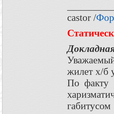
_________
castor /
Фор
Статическ
Докладная
Уважаемый
жилет х/б
По факту 
харизмат
габитусом