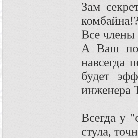
Зам секре
комбайна!
Все члены 
А Ваш пок
навсегда 
будет эфф
инженера 
Всегда у "
стула, точн