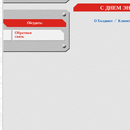
С ДНЕМ Э
⁄
О Холдинге
Клиен
Обсудить:
Обратная
связь