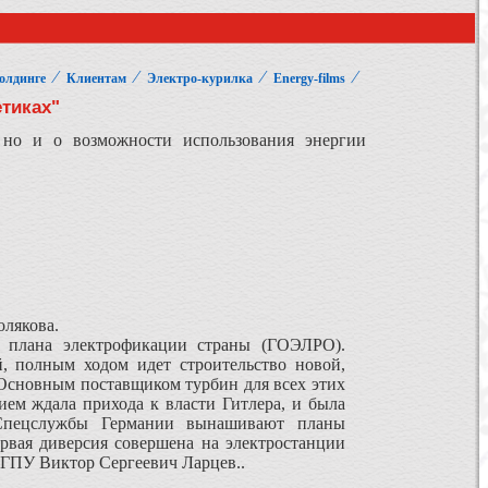
⁄
⁄
⁄
⁄
олдинге
Клиентам
Электро-курилка
Energy-films
тиках"
, но и о возможности использования энергии
лякова.
 плана электрофикации страны (ГОЭЛРО).
, полным ходом идет строительство новой,
сновным поставщиком турбин для всех этих
нием ждала прихода к власти Гитлера, и была
 Спецслужбы Германии вынашивают планы
ервая диверсия совершена на электростанции
ОГПУ Виктор Сергеевич Ларцев..