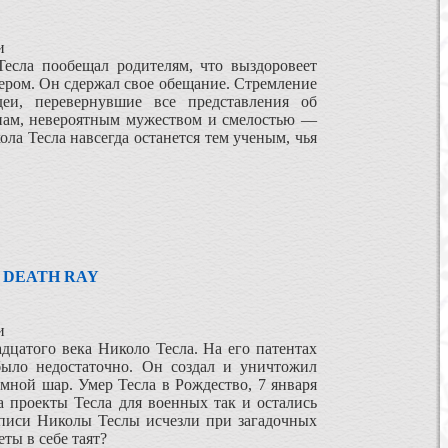
и
Тесла пообещал родителям, что выздоровеет
нером. Он сдержал свое обещание. Стремление
деи, перевернувшие все представления об
ипам, невероятным мужеством и смелостью —
ла Тесла навсегда останется тем ученым, чья
: DEATH RAY
и
адцатого века Николо Тесла. На его патентах
 было недостаточно. Он создал и уничтожил
емной шар. Умер Тесла в Рождество, 7 января
 а проекты Тесла для военных так и остались
писи Николы Теслы исчезли при загадочных
еты в себе таят?