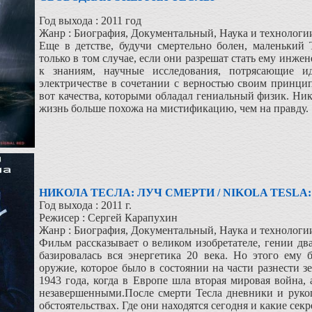
Год выхода : 2011 год
Жанр : Биография, Документальный, Наука и технологи
Еще в детстве, будучи смертельно болен, маленький 
только в том случае, если они разрешат стать ему инже
к знаниям, научные исследования, потрясающие и
электричестве в сочетании с верностью своим принц
вот качества, которыми обладал гениальный физик. Нико
жизнь больше похожа на мистификацию, чем на правду.
НИКОЛA ТЕСЛА: ЛУЧ СМЕРТИ / NIKOLA TESLA
Год выхода : 2011 г.
Режисер : Сергей Карапухин
Жанр : Биография, Документальный, Наука и технологи
Фильм рассказывает о великом изобретателе, гении дв
базировалась вся энергетика 20 века. Но этого ему
оружие, которое было в состоянии на части разнести з
1943 года, когда в Европе шла вторая мировая война,
незавершенными.После смерти Тесла дневники и руко
обстоятельствах. Где они находятся сегодня и какие секр