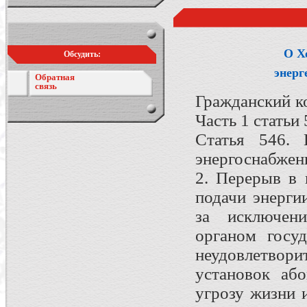
О Х
Обсудить:
энерг
Обратная
связь
Гражданский к
Часть 1 статьи
Статья 546. 
энергоснабжен
2. Перерыв в 
подачи энерги
за исключени
органом госуд
неудовлетвор
установок або
угрозу жизни 