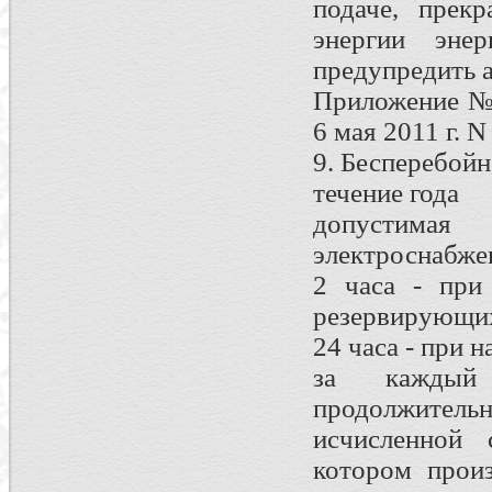
подаче, прек
энергии энер
предупредить а
Приложение №1
6 мая 2011 г. N
9. Бесперебой
течение года
допустимая
электроснабже
2 часа - при
резервирующих
24 часа - при 
за каждый
продолжитель
исчисленной 
котором прои