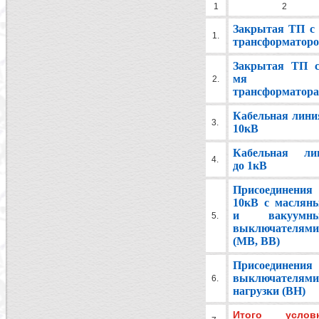
1
2
Закрытая ТП с 
1.
трансформатор
Закрытая ТП с
мя
2.
трансформатор
Кабельная линия
3.
10кВ
Кабельная ли
4.
до 1кВ
Присоединения
10кВ с маслян
и вакуумны
5.
выключателями
(МВ, ВВ)
Присоединени
выключателями
6.
нагрузки (ВН)
Итого услов