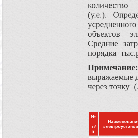
количество 
(у.е.). Опре
усредненног
объектов эл
Средние затр
порядка тыс.
Примечание:
выражаемые д
через точку (
№
Наименовани
п/
электроустано
п