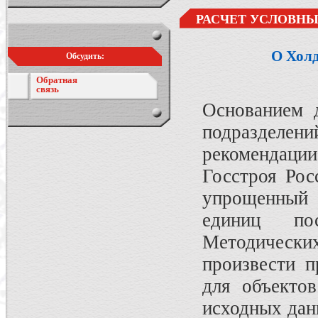
РАСЧЕТ УСЛОВНЫ
О Хол
Обсудить:
Обратная
связь
Основанием д
подразделе
рекомендац
Госстроя Рос
упрощенный 
единиц по
Методических
произвести п
для объектов
исходных дан