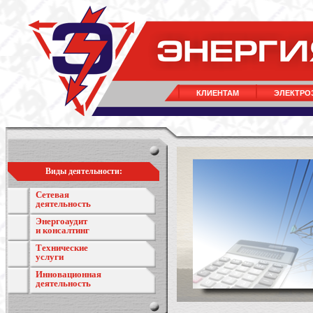
КЛИЕНТАМ
ЭЛЕКТРО
Виды деятельности:
Сетевая
деятельность
Энергоаудит
и консалтинг
Технические
услуги
Инновационная
деятельность