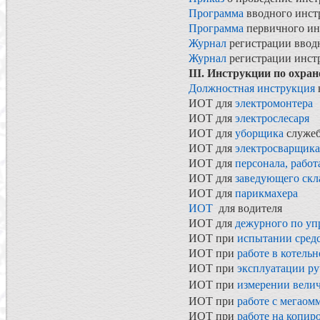
Программа
вводного инст
Программа
первичного ин
Журнал
регистрации ввод
Журнал
регистрации инстр
III. Инструкции по охран
Должностная инструкция
ИОТ для
электромонтера
ИОТ для
электрослесаря
ИОТ для
уборщика
служе
ИОТ для
электросварщика
ИОТ для
персонала, раб
ИОТ для
заведующего скл
ИОТ для
парикмахера
ИОТ
для водителя
ИОТ для
дежурного по у
ИОТ при
испытании сред
ИОТ при
работе в котель
ИОТ при
эксплуатации ру
ИОТ при
измерении вели
ИОТ при
работе с мегаом
ИОТ при
работе на копир