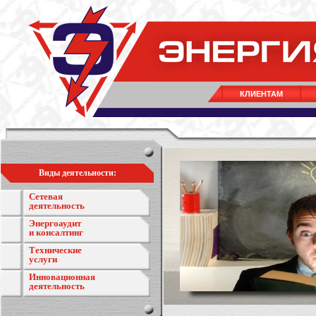
КЛИЕНТАМ
Виды деятельности:
Сетевая
деятельность
Энергоаудит
и консалтинг
Технические
услуги
Инновационная
деятельность