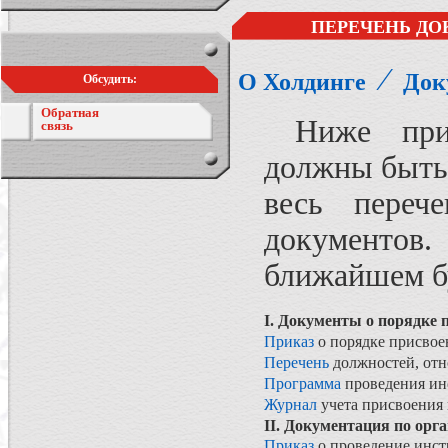
ПЕРЕЧЕНЬ ДО
⁄
О Холдинге
Док
Обсудить:
Обратная
Ниже приве
связь
должны быть 
весь переч
документов
ближайшем 
I. Документы о порядке 
Приказ
о порядке присвое
Перечень
должностей, отн
Программа
проведения инс
Журнал
учета присвоения 
II. Документация по орг
Приказ
о проведение инст