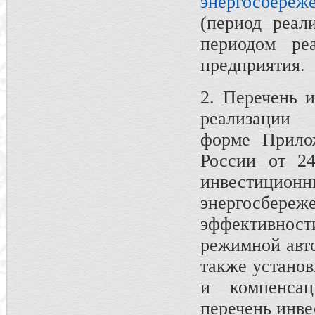
энергосбереж
(период реал
периодом ре
предприятия.
2. Перечень 
реализации
форме Прил
России от 2
инвестиционн
энергосбере
эффективност
режимной авто
также установ
и компенса
перечень инве