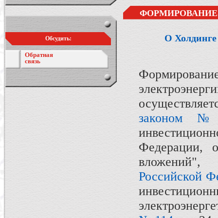
ФОРМИРОВАНИЕ
О Холдинге
Обсудить:
Обратная
связь
Формирование
электроэнер
осуществля
законом №
инвестицио
Федерации, 
вложений
Российской Фе
инвестици
электроэнерг