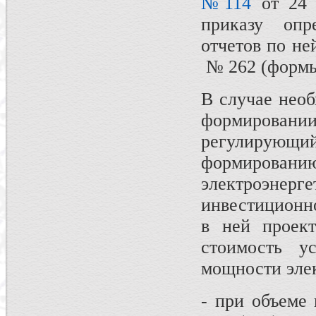
№114
от 24 
приказу оп
отчетов по не
№ 262 (формы 
В случае нео
формировании
регулирующ
формирова
электроэнерг
инвестиционн
в ней проект
стоимость у
мощности эле
- при объеме