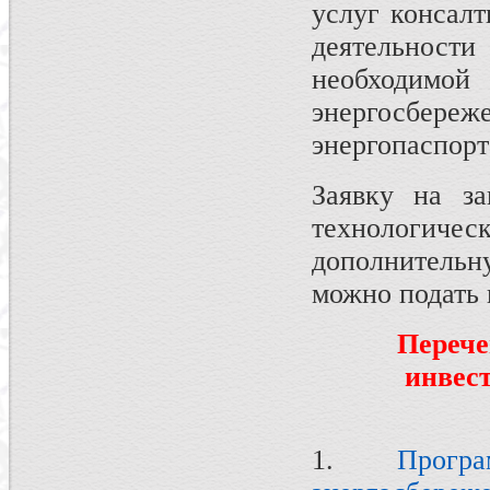
услуг консалт
деятельности
необходимо
энергосбереж
энергопаспорт
Заявку на за
технологич
дополнитель
можно подать
Перече
инвес
1.
Прог