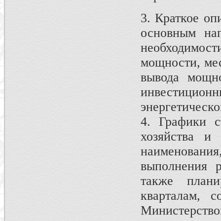
3. Краткое о
основным нап
необходимос
мощности, мес
вывода мощно
инвестици
энергетическо
4. Графики с
хозяйства и
наименован
выполнения р
также план
кварталам, с
Министерство