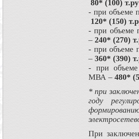
80* (100) т.ру
- при объеме
120* (150) т.р
- при объеме
–
240* (270) т.
- при объеме
–
360* (390) т.
- при объеме
МВА –
480* (5
* при заключе
году регулир
формирова
электросетев
При заключен