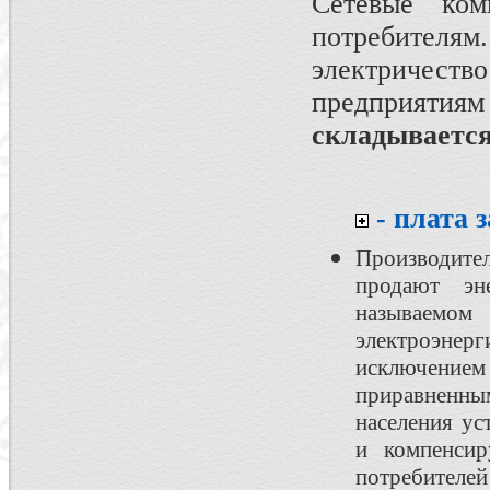
Сетевые ком
потребителям
электричеств
предприятия
складывается
- плата 
Производит
продают эн
называемом
электроэнерг
исключение
приравненн
населения ус
и компенсир
потребителей