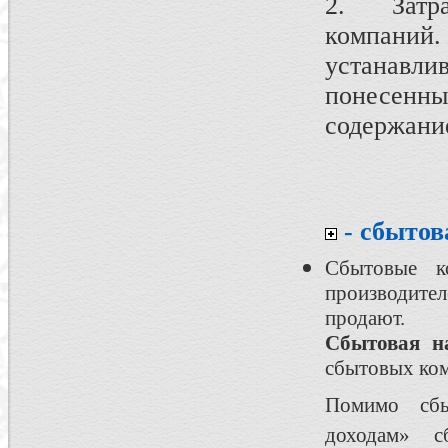
2. Затра
компаний.
устанавл
понесенн
содержание
- сбытов
Сбытовые к
производите
продают.
Сбытовая н
сбытовых ком
Помимо сбы
доходам» 