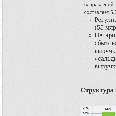
направлений
составляет 5,
Регули
(55 млр
Нетар
сбыто
выручк
«сальд
выручки
Структура 