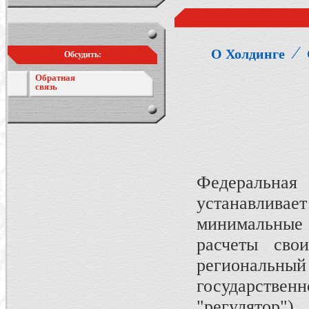
⁄
О Холдинге
Обсудить:
Обратная
связь
Федеральная
устанавлив
минимальные 
расчеты сво
региональный 
государствен
"регулятор")