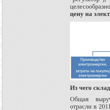
целесообраз
цену на элек
Из чего скла
Общая выруч
отрасли в 201