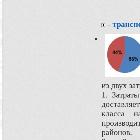
- трансп
из двух за
1. Затрат
доставляе
класса н
производи
районов.