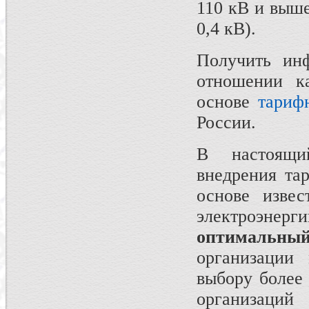
110 кВ и выше
0,4 кВ).
Получить ин
отношении к
основе
тариф
России.
В настоящи
внедрения та
основе изве
электроэнерг
оптимальны
организации 
выбору более
организа