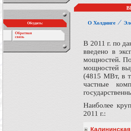
В
⁄
О Холдинге
Эл
Обсудить:
Обратная
связь
В 2011 г. по 
введено в эк
мощностей. По
мощностей выр
(4815 МВт, в 
частные ко
государственн
Наиболее круп
2011 г.:
Калининская