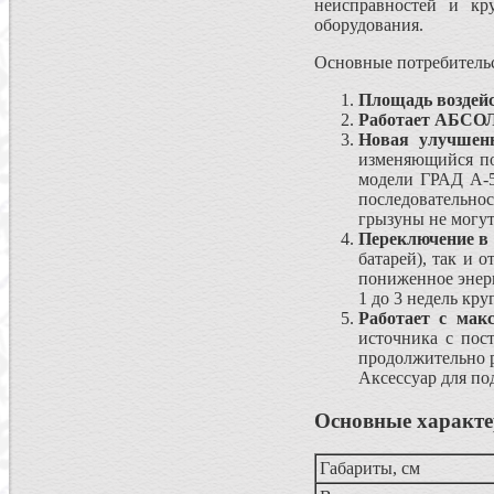
неисправностей и кр
оборудования.
Основные потребительс
Площадь воздейс
Работает AБСО
Новая улучшенн
изменяющийся по
модели ГРАД А-5
последовательно
грызуны не могут
Пeреключение в 
батарей), так и 
пониженное энерг
1 до 3 недель кру
Работает с мак
источника с пос
продолжительно р
Аксессуар для по
Основные характе
Габариты, см