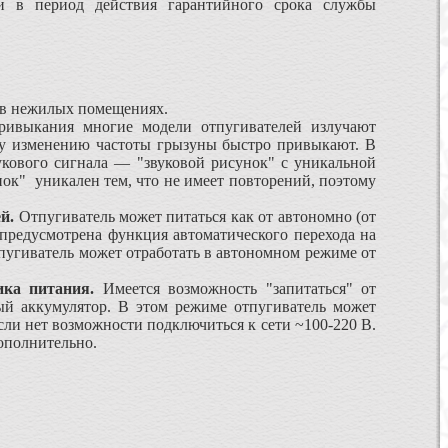
и в период действия гарантийного срока службы
 в нежилых помещениях.
ивыкания многие модели отпугивателей излучают
ому изменению частоты грызуны быстро привыкают. В
укового сигнала — "звуковой рисунок" с уникальной
к" уникален тем, что не имеет повторений, поэтому
ей.
Отпугиватель может питаться как от автономно (от
к предусмотрена функция автоматического перехода на
пугиватель может отработать в автономном режиме от
ка питания.
Имеется возможность "запитаться" от
ый аккумулятор. В этом режиме отпугиватель может
ли нет возможности подключиться к сети ~100-220 В.
ополнительно.