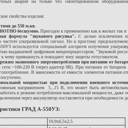
упных аварий на только что смонтированном оборудовани
кие свойства изделия:
твия до 550 м.кв
.
ЛЮТНО бесшумно.
Пригоден к применению как в жилых так и
ая формула "звукового рисунка".
С целью исключения пр
 частоте ультразвуковой сигнал. Но к простому предсказуем
50УЗ используется специальный алгоритм излучения ультразв
стью выдаваемой цифровым микропроцессором. "Звуковой рисуно
 к нему привыкнуть и покидают зону защиты отпугивателя.
рeжим экoномного энергопотребления при питании от батар
от сети ~100-220 В (через адаптер 9В). При питании от батарее
опотребление. В зависимости от емкости элементов питания от
глосуточно.
симальной мощностью при подключении внешнего источни
тоянным напряжением 5...15 В, это может быть автомобильн
аботать в режиме потребления максимальной мощности, даже ес
дключения через аккумулятор поставляется при необходимости д
ристики ГРАД А-550УЗ:
10,9х6,5х2,5