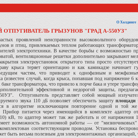
О Холдинге
 ОТПУГИВАТЕЛЬ ГРЫЗУНОВ "ГРАД А-550УЗ"
астых проявлений неисправности высоковольтного оборудов
зунов и птиц, привлекаемых теплом работающих трансформатор
ителей электротехники. В качестве борьбы с возможностью 
ватой, вентиляционные решетки дополнительно закрывают мелк
закрытия электроустановок открытого типа просто отсутствуе
раву крыса теряет ориентацию и как камикадзе начинает гу
ведущим частям, что приводит к однофазным и межфазны
а (известен случай, когда крыса, попавшая под напряжение 6 
баке трансформатора, что привело к порче бака и утере трансф
 дополнительной эффективной и недорогой защиты, предлаг
0УЗ". Отпугиватель представляет собой мощный излучател
ируемого звука 110 дБ позволяет обеспечить защиту
площади 
ся в алгоритме исключающим повторение одной и той же т
. Прибор питается через имеющийся в комплекте адаптер о
10) кВ, то адаптер может так же работать и от напряжения
имеет возможность автономной работы — от "мизинчиковых"
укомплектован соответствующим проводом. Установка беспрово
жет быть весьма полезным для электромонтажных организаций,