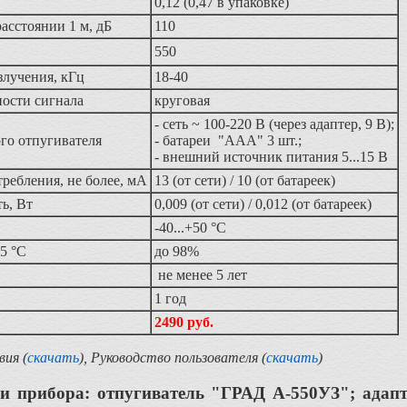
0,12 (0,47 в упаковке)
расстоянии 1 м, дБ
110
550
злучения, кГц
18-40
ости сигнала
круговая
- сеть ~ 100-220 В (через адаптер, 9 В);
го отпугивателя
- батареи "ААА" 3 шт.;
- внешний источник питания 5...15 В
ребления, не более, мА
13 (от сети) / 10 (от батареек)
ь, Вт
0,009 (от сети) / 0,012 (от батареек)
-40...+50 °С
5 °С
до 98%
не менее 5 лет
1 год
2490 руб.
ия (
скачать
), Руководство пользователя
(
скачать
)
и прибора: отпугиватель "ГРАД А-550УЗ"; адапт