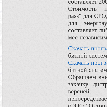
составляет 20
Стоимость 
pass" для СРО
для энергоа
составляет ли
мес независим
Скачать прог
битной систем
Скачать прог
битной систем
Обращаем вни
закачку дист
версией 
непосредств
(ООО "Октони