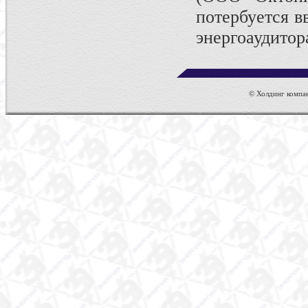
потербуется в
энергоаудито
© Холдинг компан