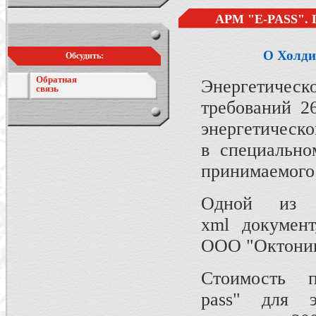
АРМ "E-PASS"
О Холди
Обсудить:
Обратная
Энергетическ
связь
требований 2
энергетическо
в специально
принимаемого
Одной из 
xml документ,
ООО "Октоник
Стоимость 
pass" для э